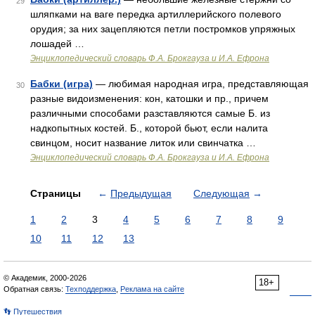
29
шляпками на ваге передка артиллерийского полевого
орудия; за них зацепляются петли постромков упряжных
лошадей …
Энциклопедический словарь Ф.А. Брокгауза и И.А. Ефрона
Бабки (игра)
— любимая народная игра, представляющая
30
разные видоизменения: кон, катошки и пр., причем
различными способами разставляются самые Б. из
надкопытных костей. Б., которой бьют, если налита
свинцом, носит название литок или свинчатка …
Энциклопедический словарь Ф.А. Брокгауза и И.А. Ефрона
Страницы
←
Предыдущая
Следующая
→
1
2
3
4
5
6
7
8
9
10
11
12
13
© Академик, 2000-2026
18+
Обратная связь:
Техподдержка
,
Реклама на сайте
👣 Путешествия