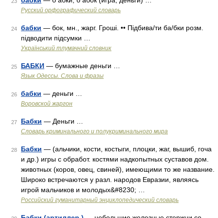
бабки
— б абки, б абок (игра; деньги) …
23
Русский орфографический словарь
бабки
— бок, мн., жарг. Гроші. •• Підбива/ти ба/бки розм.
24
підводити підсумки …
Український тлумачний словник
БАБКИ
— бумажные деньги …
25
Язык Одессы. Слова и фразы
бабки
— деньги …
26
Воровской жаргон
Бабки
— Деньги …
27
Словарь криминального и полукриминального мира
Бабки
— (альчики, кости, костыги, плоцки, жаг, вышиб, гоча
28
и др.) игры с обработ. костями надкопытных суставов дом.
животных (коров, овец, свиней), имеющими то же название.
Широко встречаются у разл. народов Евразии, являясь
игрой мальчиков и молодых&#8230; …
Российский гуманитарный энциклопедический словарь
Бабки (артиллер.)
— небольшие железные стержни со