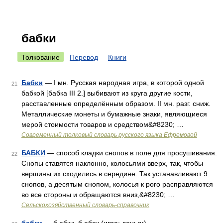
бабки
Толкование
Перевод
Книги
Бабки
— I мн. Русская народная игра, в которой одной
21
бабкой [бабка III 2.] выбивают из круга другие кости,
расставленные определённым образом. II мн. разг. сниж.
Металлические монеты и бумажные знаки, являющиеся
мерой стоимости товаров и средством&#8230; …
Современный толковый словарь русского языка Ефремовой
БАБКИ
— способ кладки снопов в поле для просушивания.
22
Снопы ставятся наклонно, колосьями вверх, так, чтобы
вершины их сходились в середине. Так устанавливают 9
снопов, а десятым снопом, колосья к рого расправляются
во все стороны и обращаются вниз,&#8230; …
Сельскохозяйственный словарь-справочник